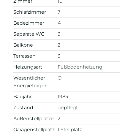
Zimmer
10
Schlafzimmer
7
Badezimmer
4
Separate WC
3
Balkone
2
Terrassen
3
Heizungsart
Fußbodenheizung
Wesentlicher
Öl
Energieträger
Baujahr
1984
Zustand
gepflegt
Außen­stellplätze
2
Garagen­stellplatz
1 Stellplatz