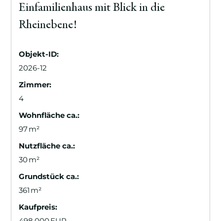
Einfamilienhaus mit Blick in die
Rheinebene!
Objekt-ID:
2026-12
Zimmer:
4
Wohnfläche ca.:
97 m²
Nutzfläche ca.:
30 m²
Grund­stück ca.:
361 m²
Kaufpreis:
498.000 EUR