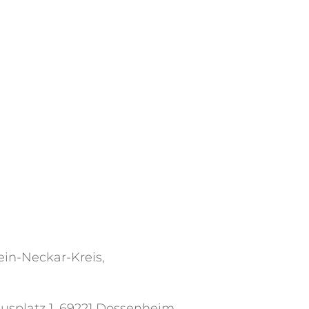
ein-Neckar-Kreis,
splatz 1, 69221 Dossenheim