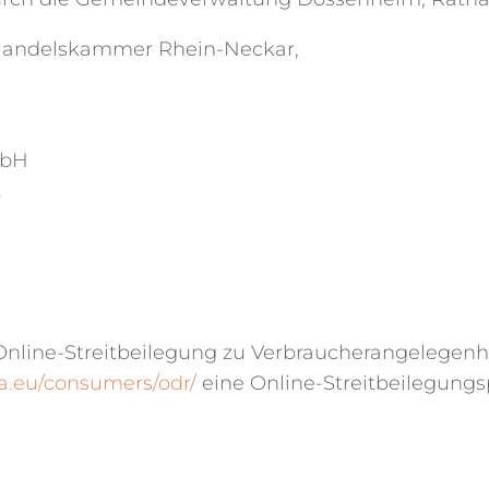
d Handelskammer Rhein-Neckar,
mbH
t
line-Streitbeilegung zu Verbraucherangelegenhe
pa.eu/consumers/odr/
eine Online-Streitbeilegung