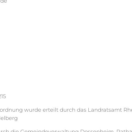
.de
215
eordnung wurde erteilt durch das Landratsamt Rh
delberg
urch die Gemeindeverwaltung Dossenheim, Rathau