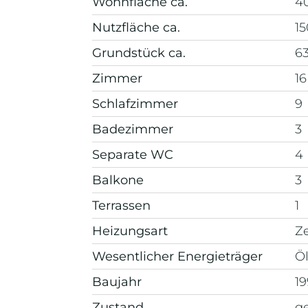
Wohnfläche ca.
4
Nutzfläche ca.
1
Grund­stück ca.
6
Zimmer
16
Schlafzimmer
9
Badezimmer
3
Separate WC
4
Balkone
3
Terrassen
1
Heizungsart
Z
Wesentlicher Energieträger
Ö
Baujahr
19
Zustand
ge