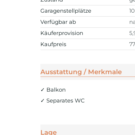
Garagen­stellplätze
10
Verfügbar ab
n
Käufer­provision
5,
Kaufpreis
7
Ausstattung / Merkmale
✓ Balkon
✓ Separates WC
Lage