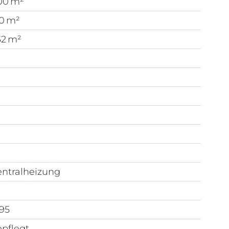
00 m²
50 m²
32 m²
entralheizung
l
95
pflegt